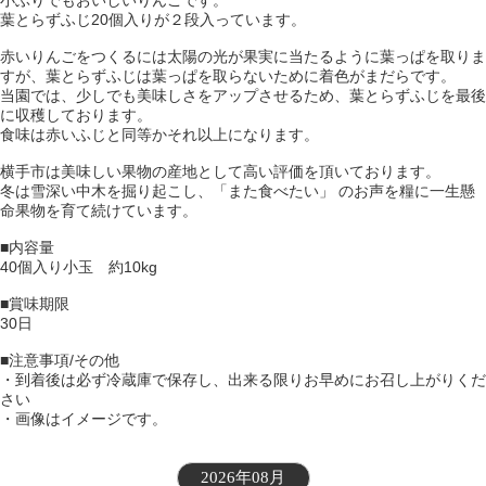
小ぶりでもおいしいりんごです。
葉とらずふじ20個入りが２段入っています。
赤いりんごをつくるには太陽の光が果実に当たるように葉っぱを取りま
すが、葉とらずふじは葉っぱを取らないために着色がまだらです。
当園では、少しでも美味しさをアップさせるため、葉とらずふじを最後
に収穫しております。
食味は赤いふじと同等かそれ以上になります。
横手市は美味しい果物の産地として高い評価を頂いております。
冬は雪深い中木を掘り起こし、「また食べたい」 のお声を糧に一生懸
命果物を育て続けています。
■内容量
40個入り小玉 約10kg
■賞味期限
30日
■注意事項/その他
・到着後は必ず冷蔵庫で保存し、出来る限りお早めにお召し上がりくだ
さい
・画像はイメージです。
2026年08月