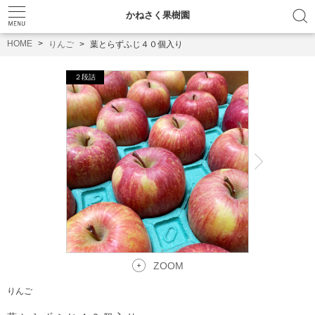
かねさく果樹園
HOME
りんご
葉とらずふじ４０個入り
ZOOM
りんご